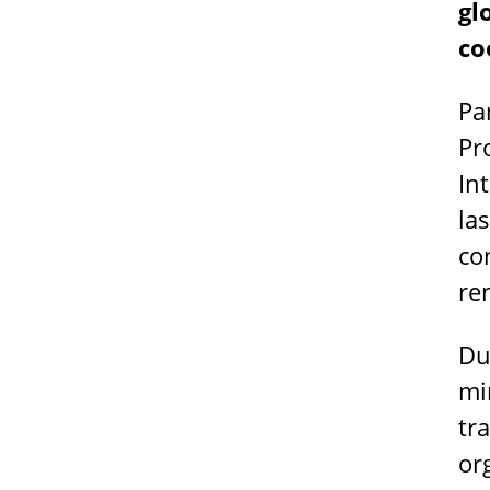
gl
co
Pa
Pr
In
la
co
re
Du
mi
tr
or