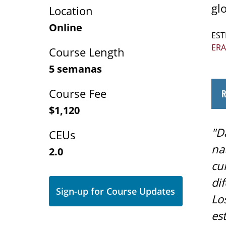
gl
Location
Online
EST
ERA
Course Length
5 semanas
Course Fee
$1,120
"D
CEUs
na
2.0
cu
di
Sign-up for Course Updates
Los
es