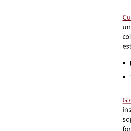
Cu
un
co
es
Gl
in
so
fo