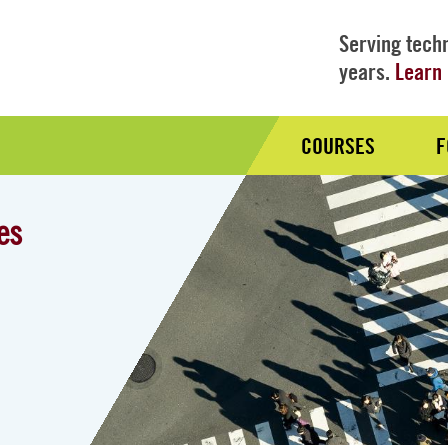
Serving techn
years.
Learn 
COURSES
F
Audience
Nav
es