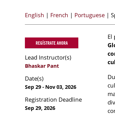
English
|
French
|
Portuguese
| S
El
REGÍSTRATE AHORA
Gl
co
Lead Instructor(s)
cu
Bhaskar Pant
Du
Date(s)
cu
Sep 29 - Nov 03, 2026
ma
Registration Deadline
di
Sep 29, 2026
co