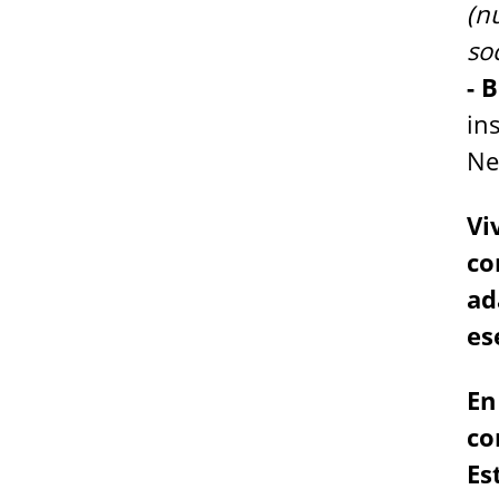
(n
so
- 
in
Ne
Vi
co
ad
es
En
co
Es